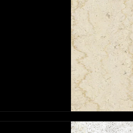
ض
جرانيت أحمر
جرانيت روز
جرانيت أخضر
الجراني
Mohamed Ibrahim
1 يناير 2025
3 دقيقة قراءة
الجرانيت المصرى
رخام مصري | ترابيع
– ألواح – بلوكات
ع وتصدير الرخام المصري المرمر أو
الطبيعية المستخدمة في البناء...
Mohamed Ibrahim