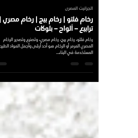
Mohamed Ibrahim
1 يناير 2025
3 دقيقة قراءة
الجرانيت المصرى
رخام فلتو | رخام بيج | رخام مصري |
ترابيع – ألواح – بلوكات
رخام فلتو، رخام بيج، رخام مصري، وتصنيع وتصدير الرخام
المصري المرمر أو الرخام هو أحد أرقى وأجمل المواد الطبيع
المستخدمة في البناء...