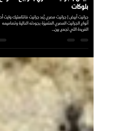
Mohamed Ibrahim
31 ديسمبر 2024
2 دقيقة قراءة
جرانيت أبيض
جرانيت فانتاستيك وايت | جرانيت
أبيض | جرانيت مصري | ترابيع – ألواح
بلوكات
جرانيت أبيض | جرانيت مصري يُعد جر
أنواع الجرانيت المصري المتميزة بجودته العالية وتصاميمه
الفريدة التي تجمع بين...