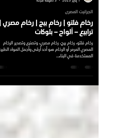
Mohamed Ibrahim
1 يناير 2025
3 دقيقة قراءة
الجرانيت المصرى
رخام فلتو | رخام بيج | رخام مصري |
ترابيع – ألواح – بلوكات
رخام فلتو، رخام بيج، رخام مصري، وتصنيع وتصدير الرخام
المصري المرمر أو الرخام هو أحد أرقى وأجمل المواد الطبيع
المستخدمة في البناء...