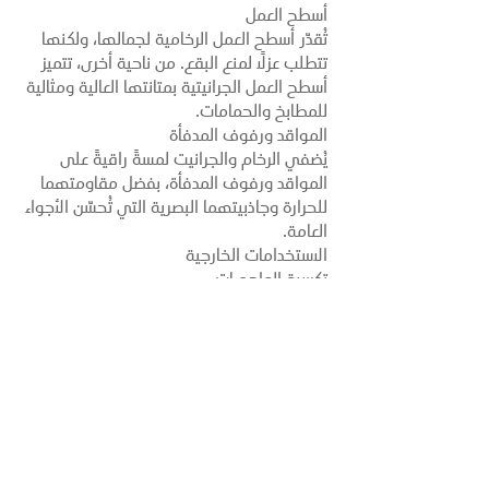
الأرضيات
تُستخدم كلتا المادتين على نطاق واسع في
الأرضيات. تُضفي أرضيات الرخام فخامةً على
المساحات الراقية، بينما توفر أرضيات الجرانيت
متانةً تتحمل حركة المشاة الكثيفة.
أسطح العمل
تُقدّر أسطح العمل الرخامية لجمالها، ولكنها
تتطلب عزلًا لمنع البقع. من ناحية أخرى، تتميز
أسطح العمل الجرانيتية بمتانتها العالية ومثالية
للمطابخ والحمامات.
المواقد ورفوف المدفأة
يُضفي الرخام والجرانيت لمسةً راقيةً على
المواقد ورفوف المدفأة، بفضل مقاومتهما
للحرارة وجاذبيتهما البصرية التي تُحسّن الأجواء
العامة.
الاستخدامات الخارجية
تكسية الواجهات
يُستخدم الجرانيت عادةً في التكسية الخارجية
نظرًا لمقاومته للعوامل الجوية. وبينما يُمكن
استخدام الرخام أيضًا، إلا أنه يتطلب صيانةً أكبر
في الأماكن الخارجية.