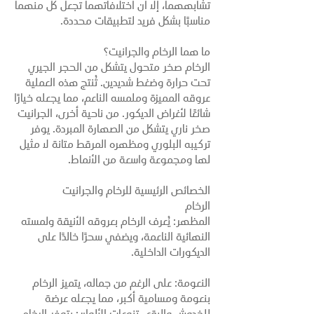
البناء والتصميم، والمعروفين بجمالهما
الطبيعي ومتانتهما وتعدد استخداماتهما. وقد
استُخدم كلاهما لقرون في الهندسة المعمارية
والديكور الداخلي، رمزًا للفخامة والرقي. ورغم
تشابههما، إلا أن اختلافاتهما تجعل كل منهما
مناسبًا بشكل فريد لتطبيقات محددة.
ما هما الرخام والجرانيت؟
الرخام صخر متحول يتشكل من الحجر الجيري
تحت حرارة وضغط شديدين. تُنتج هذه العملية
عروقه المميزة وملمسه الناعم، مما يجعله خيارًا
شائعًا لأغراض الديكور. من ناحية أخرى، الجرانيت
صخر ناري يتشكل من الصهارة المبردة. يوفر
تركيبه البلوري ومظهره المرقط متانة لا مثيل
لها ومجموعة واسعة من الأنماط.
الخصائص الرئيسية للرخام والجرانيت
الرخام
المظهر: يُعرف الرخام بعروقه الأنيقة ولمسته
النهائية الناعمة، ويضفي سحرًا خالدًا على