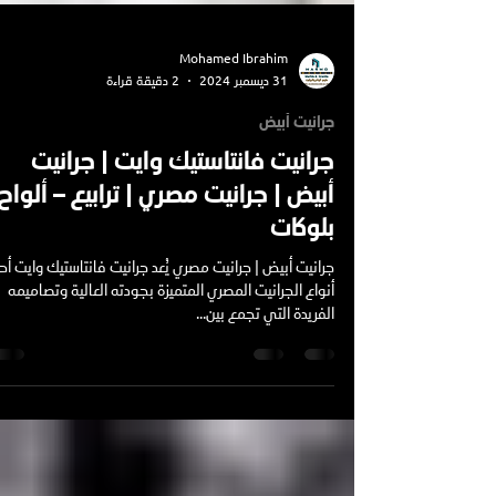
Mohamed Ibrahim
31 ديسمبر 2024
2 دقيقة قراءة
جرانيت أبيض
جرانيت فانتاستيك وايت | جرانيت
أبيض | جرانيت مصري | ترابيع – ألواح
بلوكات
جرانيت أبيض | جرانيت مصري يُعد جر
أنواع الجرانيت المصري المتميزة بجودته العالية وتصاميمه
الفريدة التي تجمع بين...