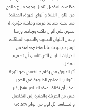
مظهره المذهل. تتميز بوجود مزيج متنوع
من الألوان الغنية و أنواع العروق المعقدة،
مما يخلق جمالية فريدة وملفتة مؤثرة. لا
تحتوي على ألوان داكنة ورمادية وربما
وحتى الألوان الذهبية والفضية المتلألئة،
توفر مجموعة Galaxy Marble من
الخيارات الألوان التي تناسب أي تصميم
مفضل.
أثر العروق في رخام جالاكسي هو نتيجة
لشوائب المعادن الطبيعية في الحجر.
يمكن أن تختلف هذه العناصر بشكل غير
كبير، من الجريئة والمثيرة إلى التفاصيل
والحساسة. كل لوح من ألواح Galaxy