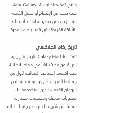
والتي توفرها Galaxy Marble. سواء
كنت تبحث عن الإلهام أو تشمل الكمية،
فقد ترغب في تغطيتك. استعد لتنبهك
بالأناقة الفريدة التي تتميز برخام المجرة.
تاريخ
رخام الجلاكسي
تتمتع Galaxy Marble بتاريخ غني يعود
إلى قرون مضت. نشأ في محاجر إيطاليا،
حيث اكتشف العمالقة العمالقة لأول مرة
جمالها الفريد. وكان ذو قيمة عالية لدى
الرومان القدماء، الذين استخدموه لبناء
منحوتات مذهلة وتصميمات معمارية
متقنة. لأن شعبيتها في جميع أنحاء العالم