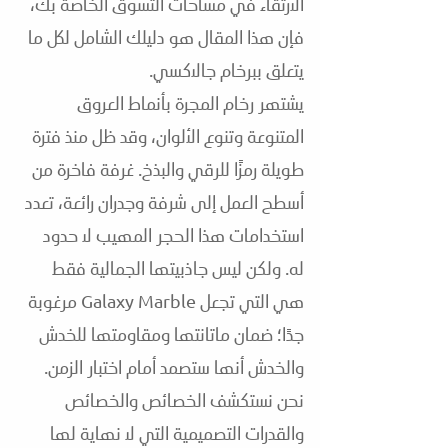
الارتقاء في مساحات التسوق الخاصة بك،
فإن هذا المقال هو دليلك الشامل لكل ما
يتعلق ببرخام جالاكسي.
يشتهر رخام المجرة بأنماط العروق
المتنوعة وتنوع الألوان، وقد ظل منذ فترة
طويلة رمزًا للرقي والبذخ. غرفة فاخرة من
أسطح العمل إلى شرفة وجدران رائعة، تعدد
استخدامات هذا الحجر المهيب لا حدود
له. ولكن ليس جاذبيتها الجمالية فقط
هي التي تجعل Galaxy Marble مرغوبة
جدًا؛ ضمان ماتانتها ومقاومتها للخدش
والخدش أنها ستصمد أمام اختبار الزمن.
نحن نستكشف الخصائص والخصائص
والقدرات التصميمية التي لا نهاية لها