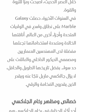
خلال العصر الحديث، أصبحت رمزا للثروة
والقوة.
في السنوات الأخيرة، حصلت Galaxy
Marble على نطاق واسع في الولايات
المتحدة وأجزاء أخرى من العالم. أناقتها
الخالدة ومتعددة استخداماتها تجعلها
مفضلة لدى المهندسين المعماريين
ومصممي الديكور الداخلي والعائلات على
حد سواء. بفضل تاريخها الطويل والحافل،
لا يزال جالاكسي ماربل نتجًا عنه ويقدر
الذين يقدرون الفخامة والرقي.
خصائص ومظهر
رخام الجلاكسي
أحد أكثر الجذابة في رخام الجلاكسي هو