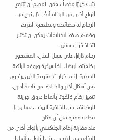
شك خيارًا مذهلاً، فمن المهم أن تتنوع
أنواع أخرى من الرخام أيضًا. كل نوع من
الرخام له خصائصه ومظهره الفريد،
وفهم هذه الاختلافات يمكن أن تختار
اتخاذ قرار مستنير.
رخام كارارا، على سبيل المثال، المشهور
بخلفيته البيضاء الكلاسيكية وروقه الرائعة
الصغيرة. إنها خيارات متنوعة الذين يرغبون
في أشكال أكثر والخالدة. من ناحية أخرى،
تتميز رخام كالكوتا بأنماط عروق جريئة
الوظائف على الخلفية البيضاء، مما يجعل
قطعة مميزة في أي مكان.
عند مقارنة رخام الجلاكسي بأنواع أخرى من
الرخام، من الضروري عزل الألوان وأنماط