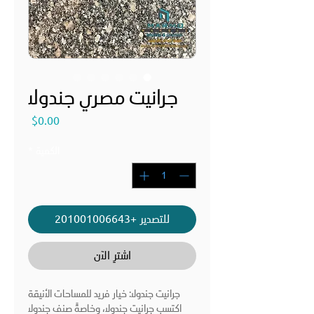
جرانيت مصري جندولا
السعر
$0.00
الكمية
*
للتصدير +201001006643
اشترِ الآن
جرانيت جندولا: خيار فريد للمساحات الأنيقة
اكتسب جرانيت جندولا، وخاصةً صنف جندولا