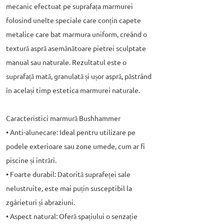
mecanic efectuat pe suprafața marmurei
folosind unelte speciale care conțin capete
metalice care bat marmura uniform, creând o
textură aspră asemănătoare pietrei sculptate
manual sau naturale. Rezultatul este o
suprafață mată, granulată și ușor aspră, păstrând
în același timp estetica marmurei naturale.
Caracteristici marmură Bushhammer
• Anti-alunecare: Ideal pentru utilizare pe
podele exterioare sau zone umede, cum ar fi
piscine și intrări.
• Foarte durabil: Datorită suprafeței sale
nelustruite, este mai puțin susceptibil la
zgârieturi și abraziuni.
• Aspect natural: Oferă spațiului o senzație