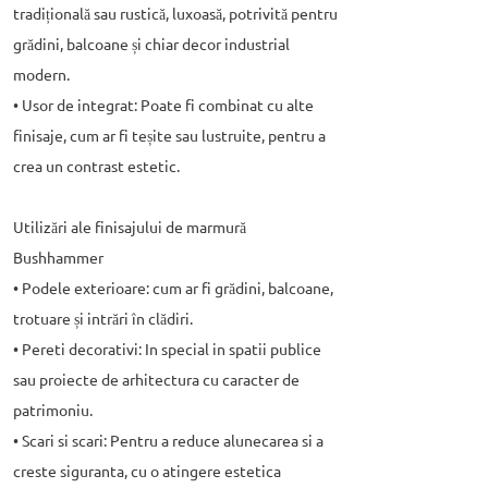
tradițională sau rustică, luxoasă, potrivită pentru
grădini, balcoane și chiar decor industrial
modern.
• Usor de integrat: Poate fi combinat cu alte
finisaje, cum ar fi teșite sau lustruite, pentru a
crea un contrast estetic.
Utilizări ale finisajului de marmură
Bushhammer
• Podele exterioare: cum ar fi grădini, balcoane,
trotuare și intrări în clădiri.
• Pereti decorativi: In special in spatii publice
sau proiecte de arhitectura cu caracter de
patrimoniu.
• Scari si scari: Pentru a reduce alunecarea si a
creste siguranta, cu o atingere estetica