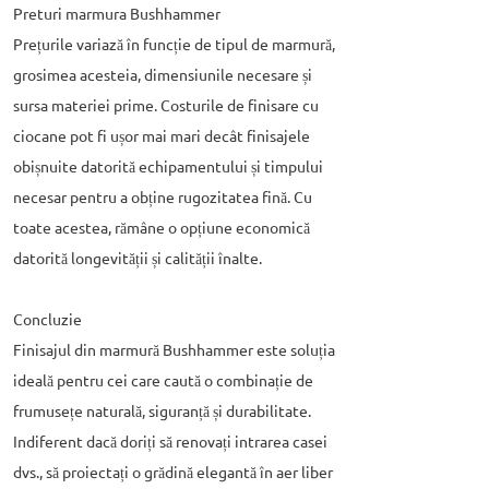
Preturi marmura Bushhammer
Prețurile variază în funcție de tipul de marmură,
grosimea acesteia, dimensiunile necesare și
sursa materiei prime. Costurile de finisare cu
ciocane pot fi ușor mai mari decât finisajele
obișnuite datorită echipamentului și timpului
necesar pentru a obține rugozitatea fină. Cu
toate acestea, rămâne o opțiune economică
datorită longevității și calității înalte.
Concluzie
Finisajul din marmură Bushhammer este soluția
ideală pentru cei care caută o combinație de
frumusețe naturală, siguranță și durabilitate.
Indiferent dacă doriți să renovați intrarea casei
dvs., să proiectați o grădină elegantă în aer liber