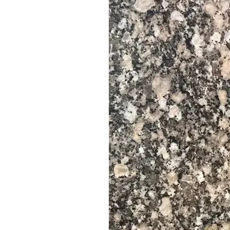
Tăiat la dimensiune
Borduri
Blaturi
Cuburi și blocuri
-------------------------------------------------------------------------
📐 Dimensiunile plăcilor
Dimensiuni standard plăci:
Lungime: 220–330 cm
Latime: 60 , 70 PANA LA 105 cm
Dimensiuni personalizate disponibile la cerere
📐 Dimensiunile plăcilor
Dimensiuni placi standard:
30 * 60 CM
60 * 60 CM
Dimensiuni personalizate disponibile la cerere