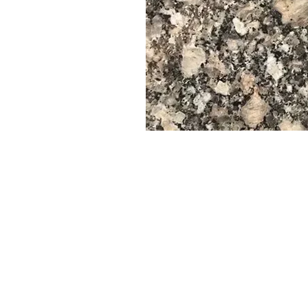
-------------------------------------------------------------------------
📏 Grosimea plăcilor și plăcilor
Grosimi comune: 2 cm, 3 cm, 4 cm
Alte grosimi precum 6 cm, 8 cm, 10 cm
poate fi comandat la comandă
-------------------------------------------------------------------------
📊 Specificații standard și date tehnice
✅ Rezistență la compresiune
Interval: 180–210 MPa (Mega Pascals)
✅ Rezistență la încovoiere
Interval: 11–15 MPa
Ideal pentru sisteme de pardoseală și placare
✅ Rezistenta la abraziune
Înalt – Potrivit pentru trafic pietonal intens și utilizare în aer liber
✅ Densitate