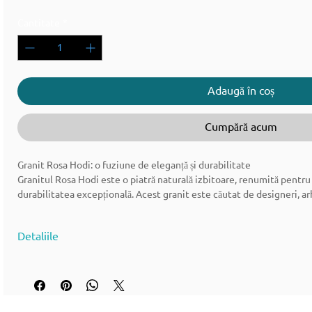
Cantitate
*
Adaugă în coș
Cumpără acum
Granit Rosa Hodi: o fuziune de eleganță și durabilitate
Granitul Rosa Hodi este o piatră naturală izbitoare, renumită pentru 
durabilitatea excepțională. Acest granit este căutat de designeri, arh
atractivitatea sa estetică și aplicațiile versatile. Indiferent dacă este 
exterioare, granitul Rosa Hodi se remarcă ca un material premium 
Detaliile
rezistența.
🪨 Granit Rosa Hodi - Descrierea materialului
Nume material: granit Rosa Hodi
Culoare material: fundal roz până la trandafir-rosu cu negru fin până