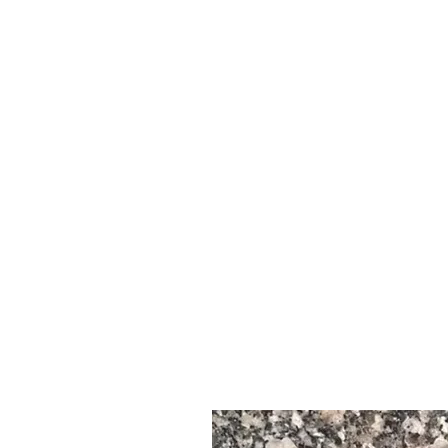
Țara de origine: Egipt | Cariera de granit egiptean
Tip material: granit natural
Categoria de piatră: granit (rocă magmatică)
-------------------------------------------------------------------------
🎨 Culoare granit
Culoare: fundal predominant roz spre trandafir-rosu, cu pete mineral
Uneori prezintă nervuri albe sau gri deschis sau modele în funcție de
Opțiuni de finisare: lustruit, șlefuit, flamat, bușcat, periat, sablat
-------------------------------------------------------------------------
🌍 Țara de origine
Origine: Egipt
Extras din zone bogate în granit, cum ar fi regiunile Aswan și Marea
-------------------------------------------------------------------------
📦Disponibilitatea materialului
* Disponibilitate: disponibil pe scară largă și utilizat frecvent pe pie
* Disponibil în mod obișnuit în:
Dale mari
Placi