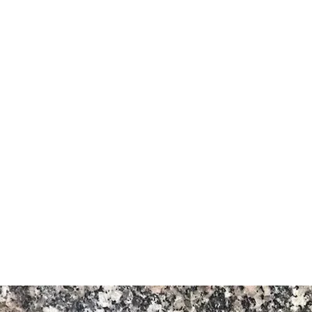
Granite
e fine spre mediu negre si gri
 blocul de carieră.
 Roșie
țele locale și internaționale