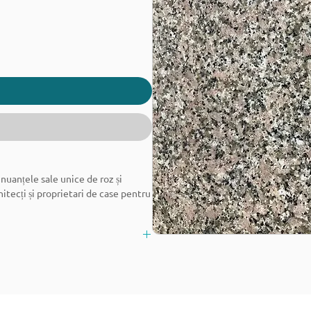
nuanțele sale unice de roz și
itecți și proprietari de case pentru
folosit în bucătării, băi sau spații
care combină frumusețea cu
 la mediu