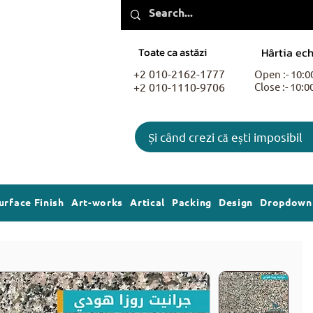
Toate ca astăzi
Hârtia ech
+2 010-2162-1777
Open :- 10:
+2 010-1110-9706
Close :- 10:
Și când crezi că ești imposibil
urface Finish
Art-works
Artical
Packing
Design
Dropdown