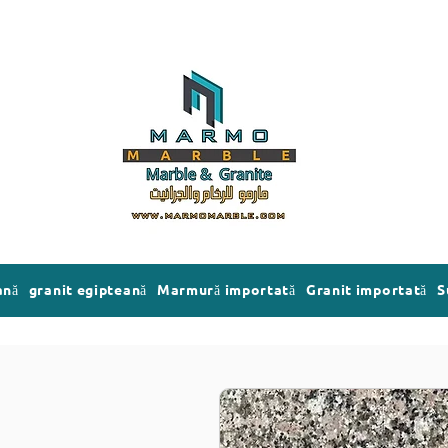
ană
granit egipteană
Marmură importată
Granit importată
S