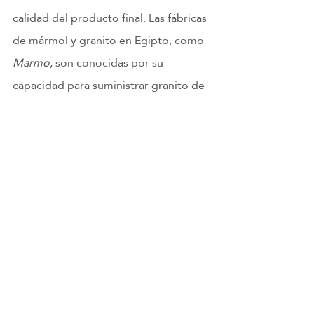
calidad del producto final. Las fábricas 
de mármol y granito en Egipto, como 
Marmo
, son conocidas por su 
capacidad para suministrar granito de 
alta calidad a clientes internacionales.
Conclusión
El 
Gandola gris granito
 es una opción 
excelente para una amplia variedad de 
aplicaciones debido a su resistencia, 
durabilidad y atractivo estético. 
Proveniente de Egipto, este tipo de 
granito es muy apreciado en el ámbito 