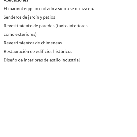
Aplicaciones
El mármol egipcio cortado a sierra se utiliza en:
Senderos de jardín y patios
Revestimiento de paredes (tanto interiores
como exteriores)
Revestimientos de chimeneas
Restauración de edificios históricos
Diseño de interiores de estilo industrial
Conclusión
El mármol egipcio, con su rica herencia y
variedad de acabados, ofrece infinitas
posibilidades de diseño. El mármol cortado a
sierra, en particular, es ideal para quienes
aprecian la belleza natural y un acabado
natural. Ya sea en entornos tradicionales o en