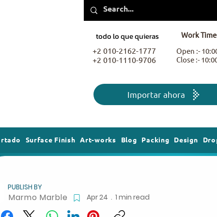
Work Time
todo lo que quieras
+2 010-2162-1777
Open :- 10:
+2 010-1110-9706
Close :- 10:
Importar ahora
ortado
Surface Finish
Art-works
Blog
Packing
Design
Dro
PUBLISH BY
Marmo Marble
Apr 24 . 1 min read