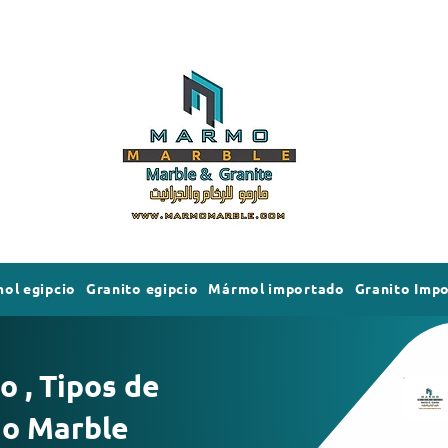
ol egipcio
Granito egipcio
Mármol importado
Granito Imp
o , Tipos de
mo Marble