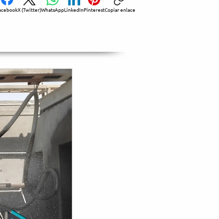
acebook
X (Twitter)
WhatsApp
LinkedIn
Pinterest
Copiar enlace