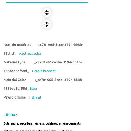
Nom du matériau _cc781905-5cde-3194-bb3b-
58d_cf :
Azul macauba
Material Type _cc781905-5cde- 3194-bb3b-
136bad5cf58d_ :
Granit importé
Material Color :_cc781905-5cde -3194-bb3b-
136bad5cf58d_
Bleu
Pays d'origine :
Brésil
Utilise :
Sols, murs, escaliers, éviers, cuisines, aménagements