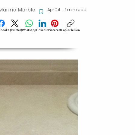
Marmo Marble
Apr 24 . 1 min read
ebook
X (Twitter)
WhatsApp
LinkedIn
Pinterest
Copier le lien