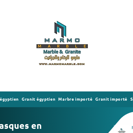
égyptien
Granit égyptien
Marbre importé
Granit importé
S
vasques en