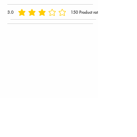
3.0
150
Product ratings
la note moyenne est 3 sur 5, d'après 150 votes, Product ratings
Fantastic Blanche Granit , granit
égyptien, pierre naturelle, usine
de granit en Égypte
30 janv. 2025
3 min de lecture