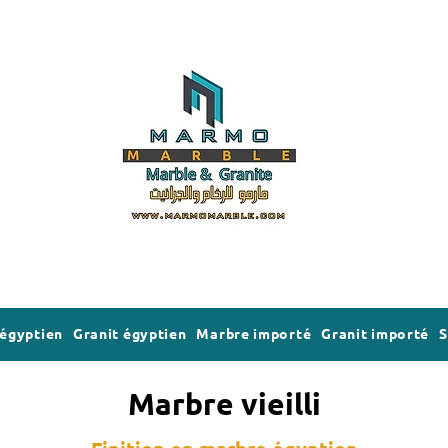
égyptien
Granit égyptien
Marbre importé
Granit importé
S
Marbre vieilli