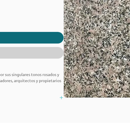
r sus singulares tonos rosados ​​y
adores, arquitectos y propietarios
 Ya sea en cocinas, baños o espacios
ra calidad que combina belleza y
erales de color negro fino a medio