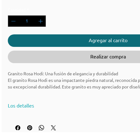
Cantidad
*
Agregar al carrito
Realizar compra
Granito Rosa Hodi: Una fusión de elegancia y durabilidad
El granito Rosa Hodi es una impactante piedra natural, reconocida po
su excepcional durabilidad. Este granito es muy apreciado por diseñ
de viviendas por su atractivo estético y sus versátiles aplicaciones.
exteriores, el granito Rosa Hodi destaca como un material de prime
Los detalles
resistencia.
🪨 Granito Rosa Hodi - Descripción del material
Nombre del material: Granito Rosa Hodi
Color del material: Fondo de color rosa a rojo rosado con motas min