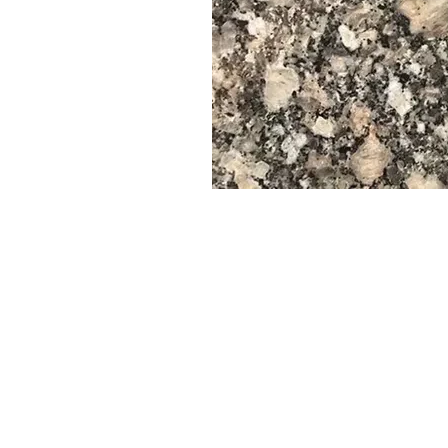
--------------------------------------------------------------------------
📏 Grosor de las losas y baldosas
Grosores comunes: 2 cm, 3 cm, 4 cm
Otros grosores como 6 cm, 8 cm, 10 cm se pueden personalizar.
--------------------------------------------------------------------------
📊 Especificaciones estándar y datos técnicos
✅ Resistencia a la compresión
Rango: 180–210 MPa (megapascales)
✅ Resistencia a la flexión
Rango: 11–15 MPa
Ideal para sistemas de suelos y revestimientos
✅ Resistencia a la abrasión
Alta: Ideal para tráfico peatonal intenso y uso en exteriores