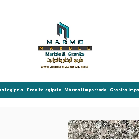
ol egipcio
Granito egipcio
Mármol importado
Granito Imp