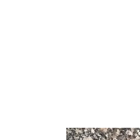
País de origen: Egipto | Cantera de granito egipcia
Tipo de material: Granito natural
Categoría de la piedra: Granito (roca ígnea)
--------------------------------------------------------------------------
🎨 Color del granito
Color: Fondo predominantemente de color rosa a rojo rosado con mo
a medio y gris.
A veces presenta vetas o patrones blancos o gris claro, según el bl
acabado: Pulido, Apomazado, Flameado, Abujardado, Cepillado, Ar
--------------------------------------------------------------------------
🌍 País de origen
Origen: Egipto
Extraído de zonas ricas en granito, como las regiones de Asuán y el
--------------------------------------------------------------------------
📦 Disponibilidad del material
* Disponibilidad: Ampliamente disponible y de uso frecuente en los
internacionales
* Comúnmente disponible en: