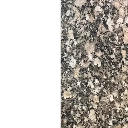
Losas grandes
Azulejos
Corte a medida
Bordillos
Encimeras
Cubos y bloques
--------------------------------------------------------------------------
📐 Dimensiones de las losas
Dimensiones estándar de las losas:
Largo: 220–330 cm
Ancho: 60, 70 y hasta 105 cm
Tamaños personalizados disponibles a pedido
📐 Dimensiones de las losas
Dimensiones estándar de las losas:
30 x 60 cm
60 x 60 cm
Tamaños personalizados disponibles bajo pedido