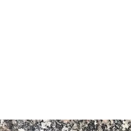
Granite
tas minerales de color negro fino
oque de la cantera. Opciones de
enado
 Mar Rojo
 mercados locales e