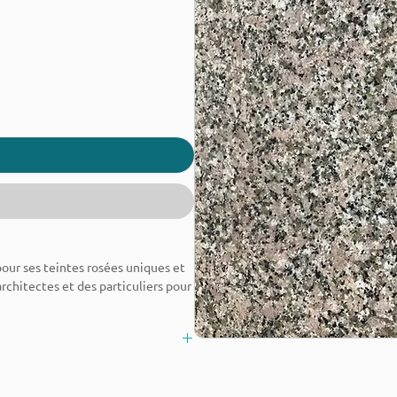
pour ses teintes rosées uniques et
architectes et des particuliers pour
es cuisines, les salles de bains ou
ité haut de gamme, alliant beauté