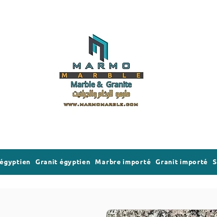
égyptien
Granit égyptien
Marbre importé
Granit importé
S