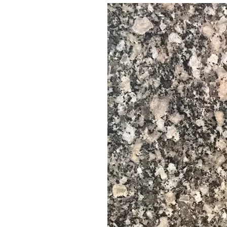
* Généralement disponible en :
Grandes dalles
Carrelage
Découpe sur mesure
Bordures
Plans de travail
Cubes et blocs
--------------------------------------------------------------------------
📐 Dimensions des dalles
Dimensions standard des dalles :
Longueur : 220–330 cm
Largeur : 60, 70 JUSQU'À 105 cm
Dimensions personnalisées disponibles sur demande
📐 Dimensions des carreaux
Dimensions standard des carreaux :
30 * 60 CM
60 * 60 CM