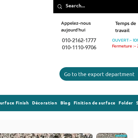
Appelez-nous
Temps de
aujourd'hui
travail
010-2162-1777
OUVERT:- 10
010-1110-9706
Fermeture :-
Go to the export department
urface Finish
Décoration
Blog
Finition de surface
Folder