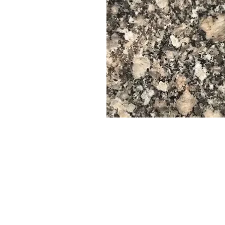
Dimensions personnalisées disponibles sur demande
--------------------------------------------------------------------------
📏 Épaisseur des dalles et carreaux
Épaisseurs courantes : 2 cm, 3 cm, 4 cm
Autres épaisseurs : 6 cm, 8 cm, 10 cm
sur commande.
--------------------------------------------------------------------------
📊 Spécifications standard et données techniques
✅ Résistance à la compression
Plage : 180–210 MPa (Mégapascals)
✅ Résistance à la flexion
Plage : 11–15 MPa
Idéal pour les sols et les revêtements de sol
✅ Résistance à l'abrasion