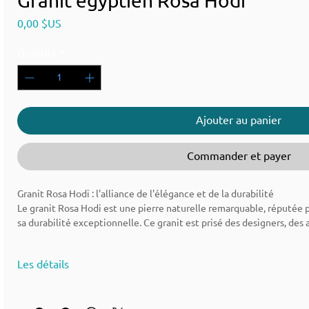
Granit égyptien Rosa Hodi
Prix
0,00 $US
Quantité
*
Ajouter au panier
Commander et payer
Granit Rosa Hodi : l'alliance de l'élégance et de la durabilité
Le granit Rosa Hodi est une pierre naturelle remarquable, réputée 
sa durabilité exceptionnelle. Ce granit est prisé des designers, des 
son esthétique et ses multiples applications. Qu'il soit utilisé dans l
les espaces extérieurs, le granit Rosa Hodi se distingue par sa qual
Les détails
et résistance.
🪨 Granit Rosa Hodi - Description du matériau