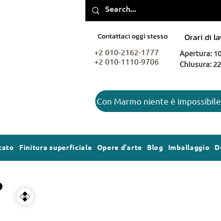
Contattaci oggi stesso
Orari di l
+2 010-2162-1777
Apertura: 10
+2 010-1110-9706
Chiusura: 22
Con Marmo niente è impossibile
tato
Finitura superficiale
Opere d'arte
Blog
Imballaggio
D
o