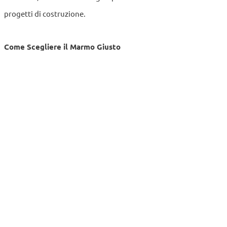
progetti di costruzione.
Come Scegliere il Marmo Giusto
Quando si sceglie il marmo per un
progetto, è importante considerare:
Scopo d'Uso: Il marmo Golden Cream è
perfetto per applicazioni eleganti e sobrie.
Budget: Il costo varia in base alla qualità,
alle dimensioni e al tipo di lavorazione.
Manutenzione: Alcuni tipi di marmo
richiedono una cura più attenta rispetto
ad altri.
Collaborare con un'azienda affidabile è