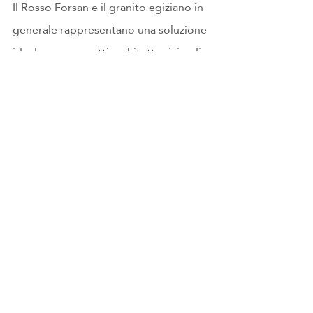
Il Rosso Forsan e il granito egiziano in 
generale rappresentano una soluzione 
ideale per progetti architettonici e di 
design. Grazie alla loro bellezza e 
funzionalità, continuano a essere 
apprezzati in tutto il mondo. Con un 
settore in costante evoluzione, 
l’Egitto si conferma un punto di 
riferimento nell’industria del marmo e 
del granito.