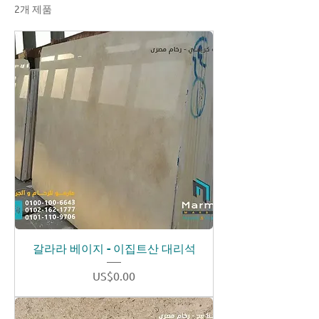
2개 제품
정렬
갈라라 베이지 - 이집트산 대리석
가격
US$0.00