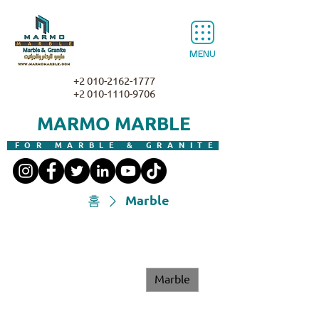
MENU
+2 010-2162-1777
+2 010-1110-9706
MARMO MARBLE
FOR MARBLE & GRANITE
홈
Marble
Marble
전체 아이템
Granite
Marble
Surface Finish