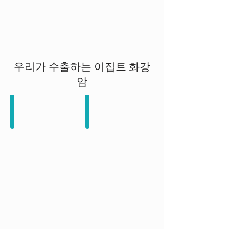
우리가 수출하는 이집트 화강
암
Black Aswan Granite
Fantastic White Granite
이
이
집
집
트
트
화
화
강
강
암
암