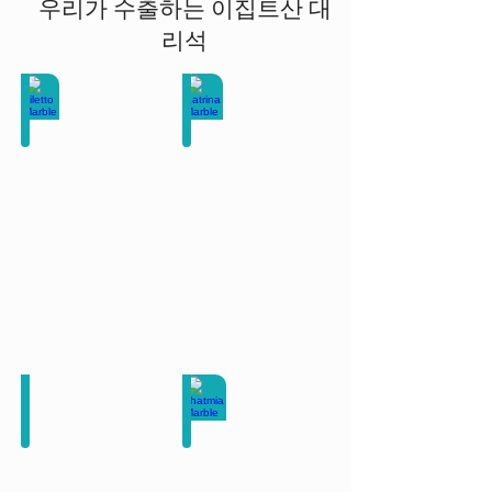
우리가 수출하는 이집트산 대
리석
Filetto Marble
Katrina Marble
이
이
집
집
트
트
대
대
리
리
석
석
Galala Extra Marble
khatmia Marble
이
이
집
집
트
트
대
대