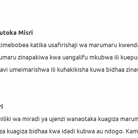
utoka Misri
imebobea katika usafirishaji wa marumaru kwenda
rumaru zinapakiwa kwa uangalifu mkubwa ili kuep
avi umeimarishwa ili kuhakikisha kuwa bidhaa zina
i
liki wa miradi ya ujenzi wanaotaka kuagiza maru
za kuagiza bidhaa kwa idadi kubwa au ndogo. Kamp