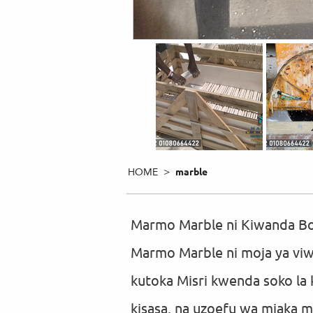
HOME >
marble
Marmo Marble ni Kiwanda Bor
Marmo Marble ni moja ya viwa
kutoka Misri kwenda soko la k
kisasa, na uzoefu wa miaka mi