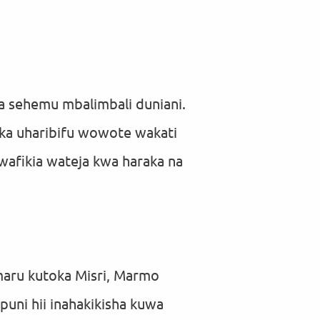
 sehemu mbalimbali duniani.
uka uharibifu wowote wakati
wafikia wateja kwa haraka na
maru kutoka Misri, Marmo
uni hii inahakikisha kuwa