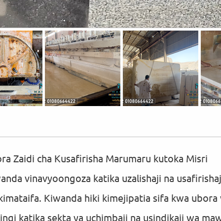
a Zaidi cha Kusafirisha Marumaru kutoka Misri
nda vinavyoongoza katika uzalishaji na usafirisha
imataifa. Kiwanda hiki kimejipatia sifa kwa ubora 
ngi katika sekta ya uchimbaji na usindikaji wa mawe