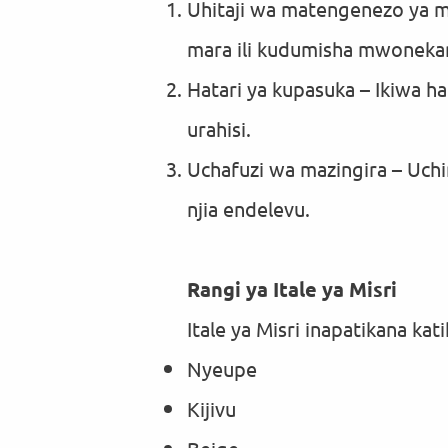
Uhitaji wa matengenezo ya ma
mara ili kudumisha mwoneka
Hatari ya kupasuka – Ikiwa ha
urahisi.
Uchafuzi wa mazingira – Uch
njia endelevu.
Rangi ya Itale ya Misri
Itale ya Misri inapatikana ka
Nyeupe
Kijivu