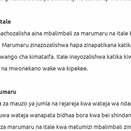
tale
achozalisha aina mbalimbali za marumaru na itale
u. Marumaru zinazozalishwa hapa zinapatikana katik
ango cha kimataifa. Itale inayozalishwa katika ki
ara na mwonekano wake wa kipekee.
rumaru
a mauzo ya jumla na rejareja kwa wateja wa ndan
a kuwa wateja wanapata bidhaa bora kwa bei shinda
za marumaru na itale kwa matumizi mbalimbali zina