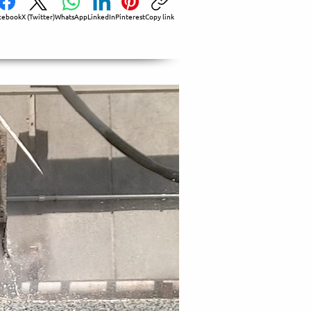
cebook
X (Twitter)
WhatsApp
LinkedIn
Pinterest
Copy link