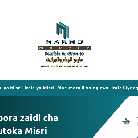
 ya Misri
Itale ya Misri
Marumaru iliyoingizwa
Itale Iliyoa
ora zaidi cha
utoka Misri