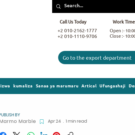
Call Us Today
Work Time
+2 010-2162-1777
Open :- 10:
+2 010-1110-9706
Close :- 10:
Go to the export department
gizwa
kumaliza
Sanaa ya marumaru
Artical
Ufungashaji
De
PUBLISH BY
Marmo Marble
Apr 24 . 1 min read