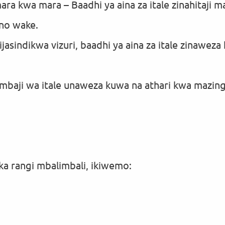
ra kwa mara – Baadhi ya aina za itale zinahitaji
no wake.
ijasindikwa vizuri, baadhi ya aina za itale zinawe
imbaji wa itale unaweza kuwa na athari kwa mazin
tika rangi mbalimbali, ikiwemo: