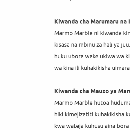
Kiwanda cha Marumaru na I
Marmo Marble ni kiwanda kin
kisasa na mbinu za hali ya ju
huku ubora wake ukiwa wa kiw
wa kina ili kuhakikisha uim
Kiwanda cha Mauzo ya Ma
Marmo Marble hutoa huduma z
hiki kimejizatiti kuhakikish
kwa wateja kuhusu aina bora 