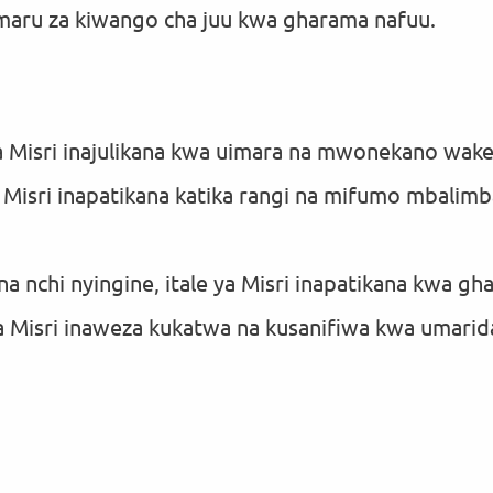
aru za kiwango cha juu kwa gharama nafuu.
 ya Misri inajulikana kwa uimara na mwonekano wake
 Misri inapatikana katika rangi na mifumo mbalimb
 na nchi nyingine, itale ya Misri inapatikana kwa gh
 ya Misri inaweza kukatwa na kusanifiwa kwa umarid