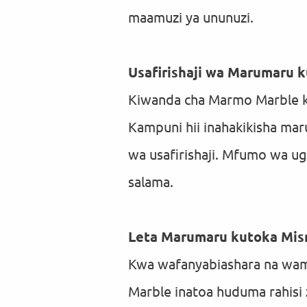
maamuzi ya ununuzi.
Usafirishaji wa Marumaru k
Kiwanda cha Marmo Marble k
Kampuni hii inahakikisha ma
wa usafirishaji. Mfumo wa ug
salama.
Leta Marumaru kutoka Misr
Kwa wafanyabiashara na wami
Marble inatoa huduma rahisi 