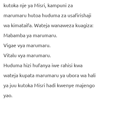
kutoka nje ya Misri, kampuni za
marumaru hutoa huduma za usafirishaji
wa kimataifa. Wateja wanaweza kuagiza:
Mabamba ya marumaru.
Vigae vya marumaru.
Vitalu vya marumaru.
Huduma hizi hufanya iwe rahisi kwa
wateja kupata marumaru ya ubora wa hali
ya juu kutoka Misri hadi kwenye majengo
yao.
Hitimisho
Marumaru ya Melly Brown na Marumaru
ya Misri ni chaguo bora kwa wateja