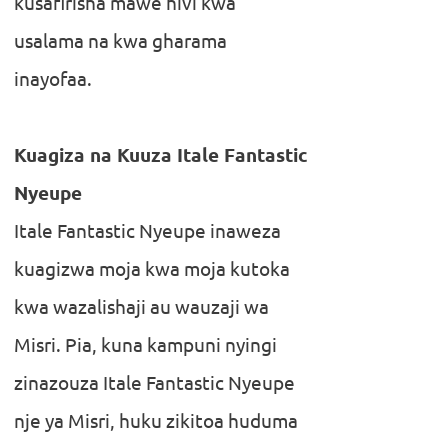
kusafirisha mawe hivi kwa
usalama na kwa gharama
inayofaa.
Kuagiza na Kuuza Itale Fantastic
Nyeupe
Itale Fantastic Nyeupe inaweza
kuagizwa moja kwa moja kutoka
kwa wazalishaji au wauzaji wa
Misri. Pia, kuna kampuni nyingi
zinazouza Itale Fantastic Nyeupe
nje ya Misri, huku zikitoa huduma