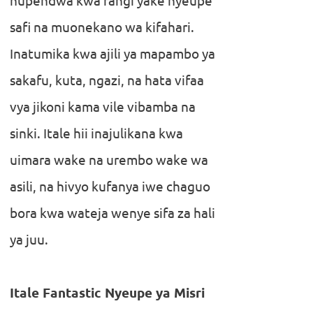
hupendwa kwa rangi yake nyeupe
safi na muonekano wa kifahari.
Inatumika kwa ajili ya mapambo ya
sakafu, kuta, ngazi, na hata vifaa
vya jikoni kama vile vibamba na
sinki. Itale hii inajulikana kwa
uimara wake na urembo wake wa
asili, na hivyo kufanya iwe chaguo
bora kwa wateja wenye sifa za hali
ya juu.
Itale Fantastic Nyeupe ya Misri