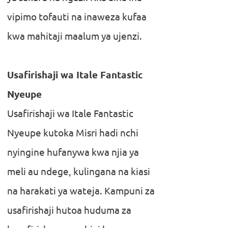
vipimo tofauti na inaweza kufaa
kwa mahitaji maalum ya ujenzi.
Usafirishaji wa Itale Fantastic
Nyeupe
Usafirishaji wa Itale Fantastic
Nyeupe kutoka Misri hadi nchi
nyingine hufanywa kwa njia ya
meli au ndege, kulingana na kiasi
na harakati ya wateja. Kampuni za
usafirishaji hutoa huduma za