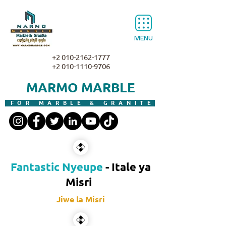
MENU
+2 010-2162-1777
+2 010-1110-9706
MARMO MARBLE
FOR MARBLE & GRANITE
Fantastic Nyeupe
- Itale ya
Misri
Jiwe la Misri