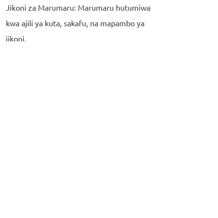
Jikoni za Marumaru: Marumaru hutumiwa
kwa ajili ya kuta, sakafu, na mapambo ya
jikoni.
Sakafu ya Marumaru: Inatoa mwonekano
wa kifahari na uimara wa muda mrefu.
Kuta za Marumaru: Zinatoa mwonekano
wa kipekee na kuvutia.
Sinki za Marumaru: Zinatumika kwa ajili ya
mapambo na kazi za vitendo.
Ufungaji wa Marumaru
Ufungaji wa marumaru hufanywa na
wataalamu wa ujenzi ili kuhakikisha kuwa
bidhaa zinawekwa kwa usahihi na kwa njia