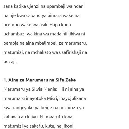
sana katika ujenzi na upambaji wa ndani
na nje kwa sababu ya uimara wake na
urembo wake wa asili. Hapa kuna
uchambuzi wa kina wa mada hii, ikiwa ni
pamoja na aina mbalimbali za marumaru,
matumizi, na mchakato wa usafirishaji na
uuzaji.
1. Aina za Marumaru na Sifa Zake
Marumaru ya Silvia Menia: Hii ni aina ya
marumaru inayotoka Misri, inayojulikana
kwa rangi yake ya beige na michirizo ya
kahawia au kijivu. Ni maarufu kwa
matumizi ya sakafu, kuta, na jikoni.