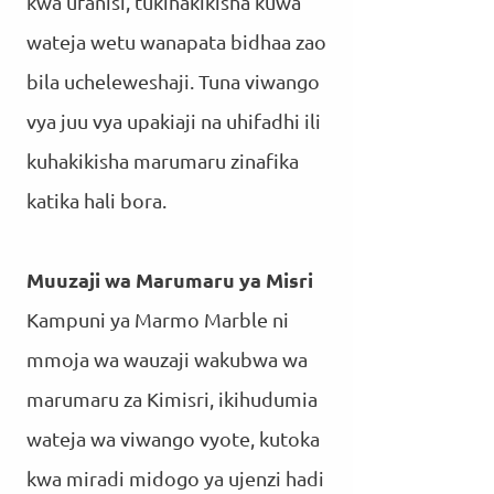
kwa ufanisi, tukihakikisha kuwa
wateja wetu wanapata bidhaa zao
bila ucheleweshaji. Tuna viwango
vya juu vya upakiaji na uhifadhi ili
kuhakikisha marumaru zinafika
katika hali bora.
Muuzaji wa Marumaru ya Misri
Kampuni ya Marmo Marble ni
mmoja wa wauzaji wakubwa wa
marumaru za Kimisri, ikihudumia
wateja wa viwango vyote, kutoka
kwa miradi midogo ya ujenzi hadi