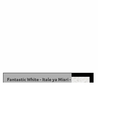
Fantastic White - Itale ya Misri -
Bei za Granite nyeupe | Marmo
Marble
Feb 9, 2025
3 min read
Verdi Gazal - Itale ya Misri - Bei za