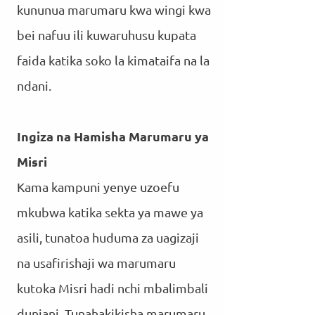
kununua marumaru kwa wingi kwa
bei nafuu ili kuwaruhusu kupata
faida katika soko la kimataifa na la
ndani.
Ingiza na Hamisha Marumaru ya
Misri
Kama kampuni yenye uzoefu
mkubwa katika sekta ya mawe ya
asili, tunatoa huduma za uagizaji
na usafirishaji wa marumaru
kutoka Misri hadi nchi mbalimbali
duniani. Tunahakikisha marumaru