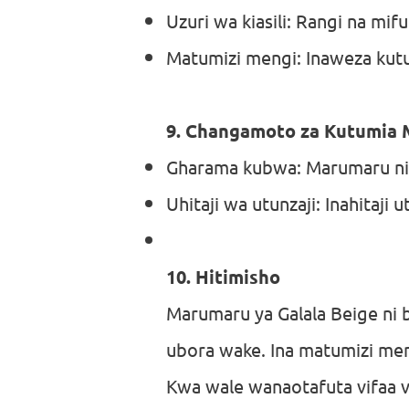
Uzuri wa kiasili: Rangi na 
Matumizi mengi: Inaweza kut
9. Changamoto za Kutumia
Gharama kubwa: Marumaru ni gh
Uhitaji wa utunzaji: Inahitaj
10. Hitimisho
Marumaru ya Galala Beige ni bi
ubora wake. Ina matumizi men
Kwa wale wanaotafuta vifaa v