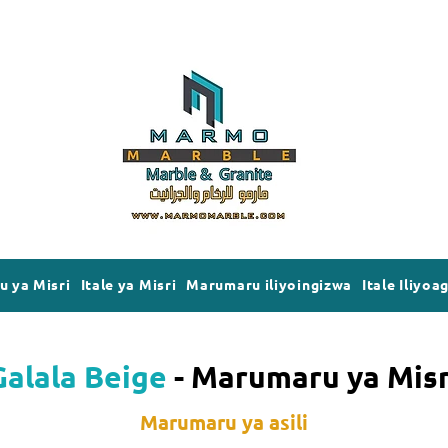
 ya Misri
Itale ya Misri
Marumaru iliyoingizwa
Itale Iliyoa
Galala Beige
- Marumaru ya Misr
Marumaru ya asili