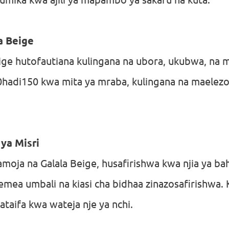
mika kwa ajili ya mapambo ya sakafu na kuta.
a Beige
ige hutofautiana kulingana na ubora, ukubwa, na m
0hadi150 kwa mita ya mraba, kulingana na maelezo
 ya Misri
amoja na Galala Beige, husafirishwa kwa njia ya ba
emea umbali na kiasi cha bidhaa zinazosafirishwa. 
ataifa kwa wateja nje ya nchi.