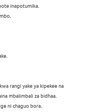
pote inapotumika.
ambo.
ake.
 kwa rangi yake ya kipekee na
ina mbalimbali za bidhaa.
ige ni chaguo bora.