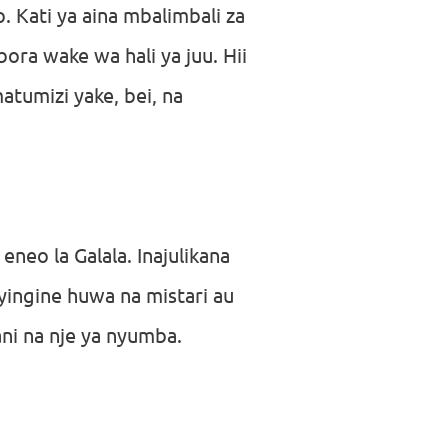
 Kati ya aina mbalimbali za
ora wake wa hali ya juu. Hii
tumizi yake, bei, na
neo la Galala. Inajulikana
nyingine huwa na mistari au
ni na nje ya nyumba.