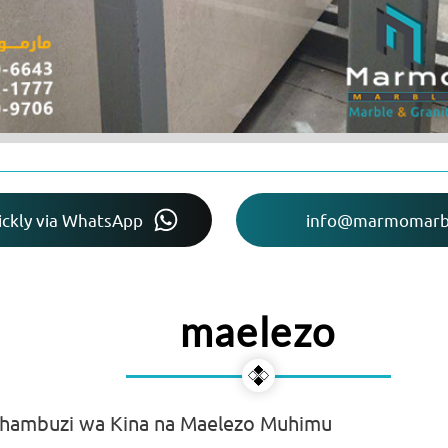
ckly via WhatsApp
info@marmomarb
maelezo
chambuzi wa Kina na Maelezo Muhimu