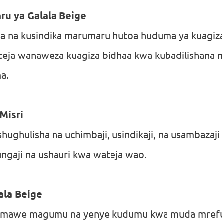
ru ya Galala Beige
ba na kusindika marumaru hutoa huduma ya kuagiz
teja wanaweza kuagiza bidhaa kwa kubadilishana 
a.
Misri
ishughulisha na uchimbaji, usindikaji, na usambaza
ngaji na ushauri kwa wateja wao.
ala Beige
a mawe magumu na yenye kudumu kwa muda mref