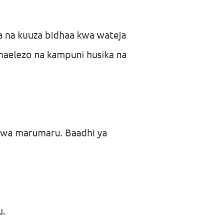
a na kuuza bidhaa kwa wateja
maelezo na kampuni husika na
ji wa marumaru. Baadhi ya
u.