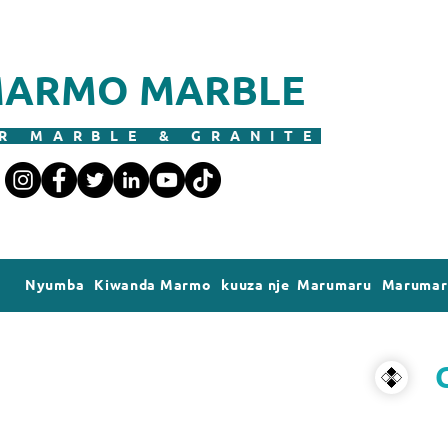
ARMO MARBLE
R MARBLE & GRANITE
Nyumba
Kiwanda Marmo
kuuza nje Marumaru
Marumaru