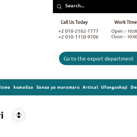
Call Us Today
Work Time
+2 010-2162-1777
Open :- 10:
+2 010-1110-9706
Close :- 10:
Go to the export department
gizwa
kumaliza
Sanaa ya marumaru
Artical
Ufungashaji
De
i