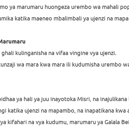
mifumo ya marumaru huongeza urembo wa mahali po
umika katika maeneo mbalimbali ya ujenzi na map
 Marumaru
ali kulinganisha na vifaa vingine vya ujenzi.
i utunzaji wa mara kwa mara ili kudumisha urembo w
dhaa ya hali ya juu inayotoka Misri, na inajulikana
gi katika ujenzi na mapambo, na inapatikana kwa a
ya kifahari na vya kudumu, marumaru ya Galala Be