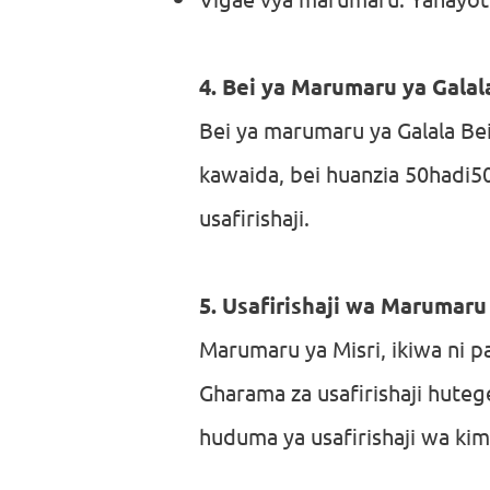
Vigae vya marumaru: Yanayotu
4. Bei ya Marumaru ya Galal
Bei ya marumaru ya Galala Be
kawaida, bei huanzia 50hadi5
usafirishaji.
5. Usafirishaji wa Marumaru
Marumaru ya Misri, ikiwa ni p
Gharama za usafirishaji huteg
huduma ya usafirishaji wa kim