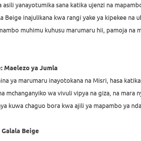
asili yanayotumika sana katika ujenzi na mapambo.
Beige inajulikana kwa rangi yake ya kipekee na ub
a mambo muhimu kuhusu marumaru hii, pamoja na ma
e: Maelezo ya Jumla
ina ya marumaru inayotokana na Misri, hasa katika e
 na mchanganyiko wa vivuli vipya na giza, na mara 
anya kuwa chaguo bora kwa ajili ya mapambo ya nda
 Galala Beige