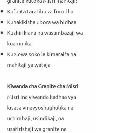
granite kutoka Misri inahitaji:
Kufuata taratibu za forodha
Kuhakikisha ubora wa bidhaa
Kushirikiana na wasambazaji wa
kuaminika
Kuelewa soko la kimataifa na
mahitaji ya wateja
Kiwanda cha Granite cha Misri
Misri ina viwanda kadhaa vya
kisasa vinavyoshughulika na
uchimbaji, usindikaji, na
usafirishaji wa granite na