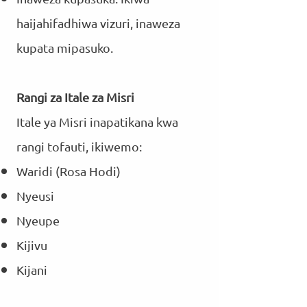
haijahifadhiwa vizuri, inaweza
kupata mipasuko.
Rangi za Itale za Misri
Itale ya Misri inapatikana kwa
rangi tofauti, ikiwemo:
Waridi (Rosa Hodi)
Nyeusi
Nyeupe
Kijivu
Kijani