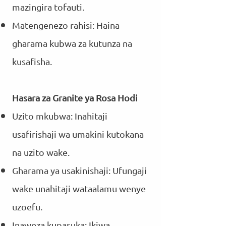
mazingira tofauti.
Matengenezo rahisi: Haina
gharama kubwa za kutunza na
kusafisha.
Hasara za Granite ya Rosa Hodi
Uzito mkubwa: Inahitaji
usafirishaji wa umakini kutokana
na uzito wake.
Gharama ya usakinishaji: Ufungaji
wake unahitaji wataalamu wenye
uzoefu.
Inaweza kupasuka: Ikiwa