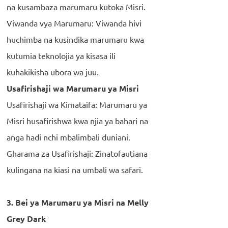
na kusambaza marumaru kutoka Misri.
Viwanda vya Marumaru: Viwanda hivi
huchimba na kusindika marumaru kwa
kutumia teknolojia ya kisasa ili
kuhakikisha ubora wa juu.
Usafirishaji wa Marumaru ya Misri
Usafirishaji wa Kimataifa: Marumaru ya
Misri husafirishwa kwa njia ya bahari na
anga hadi nchi mbalimbali duniani.
Gharama za Usafirishaji: Zinatofautiana
kulingana na kiasi na umbali wa safari.
3. Bei ya Marumaru ya Misri na Melly
Grey Dark