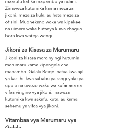
maarufu katika mapambo ya ndani. 
Zinaweza kutumika kama meza za 
jikoni, meza za kula, au hata meza za 
ofisini. Muonekano wake wa kipekee 
na uimara wake hufanya kuwa chaguo 
bora kwa wateja wengi.
Jikoni za Kisasa za Marumaru
Jikoni za kisasa mara nyingi hutumia 
marumaru kama kipengele cha 
mapambo. Galala Beige inafaa kwa ajili 
ya kazi hii kwa sababu ya rangi yake ya 
upole na uwezo wake wa kufanana na 
vifaa vingine vya jikoni. Inaweza 
kutumika kwa sakafu, kuta, au kama 
sehemu ya vifaa vya jikoni.
Vitambaa vya Marumaru vya 
Galala