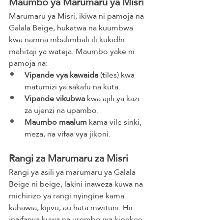
Maumbo ya Marumaru ya Misri
Marumaru ya Misri, ikiwa ni pamoja na 
Galala Beige, hukatwa na kuumbwa 
kwa namna mbalimbali ili kukidhi 
mahitaji ya wateja. Maumbo yake ni 
pamoja na:
Vipande vya kawaida
 (tiles) kwa 
matumizi ya sakafu na kuta.
Vipande vikubwa
 kwa ajili ya kazi 
za ujenzi na upambo.
Maumbo maalum
 kama vile sinki, 
meza, na vifaa vya jikoni.
Rangi za Marumaru za Misri
Rangi ya asili ya marumaru ya Galala 
Beige ni beige, lakini inaweza kuwa na 
michirizo ya rangi nyingine kama 
kahawia, kijivu, au hata mwituni. Hii 
inaifanya kuwa na urembo wa kipekee 