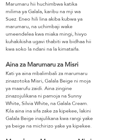
Marumaru hii huchimbwa katika 
milima ya Galala, karibu na mji wa 
Suez. Eneo hili lina akiba kubwa ya 
marumaru, na uchimbaji wake 
umeendelea kwa miaka mingi, hivyo 
kuhakikisha ugavi thabiti wa bidhaa hii 
kwa soko la ndani na la kimataifa.
Aina za Marumaru za Misri
Kati ya aina mbalimbali za marumaru 
zinazotoka Misri, Galala Beige ni moja 
ya maarufu zaidi. Aina zingine 
zinazojulikana ni pamoja na Sunny 
White, Silvia White, na Galala Cream. 
Kila aina ina sifa zake za kipekee, lakini 
Galala Beige inajulikana kwa rangi yake 
ya beige na michirizo yake ya kipekee.