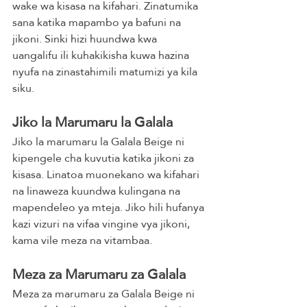
wake wa kisasa na kifahari. Zinatumika 
sana katika mapambo ya bafuni na 
jikoni. Sinki hizi huundwa kwa 
uangalifu ili kuhakikisha kuwa hazina 
nyufa na zinastahimili matumizi ya kila 
siku.
Jiko la Marumaru la Galala
Jiko la marumaru la Galala Beige ni 
kipengele cha kuvutia katika jikoni za 
kisasa. Linatoa muonekano wa kifahari 
na linaweza kuundwa kulingana na 
mapendeleo ya mteja. Jiko hili hufanya 
kazi vizuri na vifaa vingine vya jikoni, 
kama vile meza na vitambaa.
Meza za Marumaru za Galala
Meza za marumaru za Galala Beige ni 