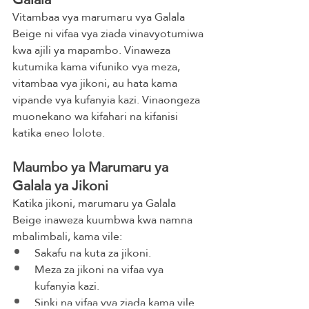
Vitambaa vya marumaru vya Galala 
Beige ni vifaa vya ziada vinavyotumiwa 
kwa ajili ya mapambo. Vinaweza 
kutumika kama vifuniko vya meza, 
vitambaa vya jikoni, au hata kama 
vipande vya kufanyia kazi. Vinaongeza 
muonekano wa kifahari na kifanisi 
katika eneo lolote.
Maumbo ya Marumaru ya 
Galala ya Jikoni
Katika jikoni, marumaru ya Galala 
Beige inaweza kuumbwa kwa namna 
mbalimbali, kama vile:
Sakafu na kuta za jikoni.
Meza za jikoni na vifaa vya 
kufanyia kazi.
Sinki na vifaa vya ziada kama vile 