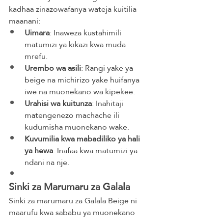
kadhaa zinazowafanya wateja kuitilia 
maanani:
Uimara
: Inaweza kustahimili 
matumizi ya kikazi kwa muda 
mrefu.
Urembo wa asili
: Rangi yake ya 
beige na michirizo yake huifanya 
iwe na muonekano wa kipekee.
Urahisi wa kuitunza
: Inahitaji 
matengenezo machache ili 
kudumisha muonekano wake.
Kuvumilia kwa mabadiliko ya hali 
ya hewa
: Inafaa kwa matumizi ya 
ndani na nje.
Sinki za Marumaru za Galala
Sinki za marumaru za Galala Beige ni 
maarufu kwa sababu ya muonekano 